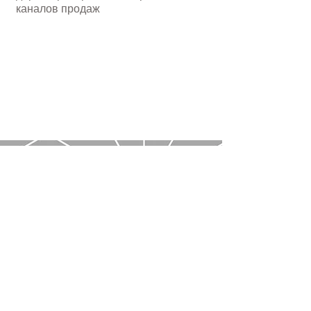
каналов продаж
Подписывайтесь на нас в соцсетях
© 2019 «Витрина» Санкт-
Петербург, Уральская,13
+7 812 4163214
vi@iq-
salon.ru
СОГЛАШЕНИЕ О
ПЕРСОНАЛЬНЫХ ДАННЫХ