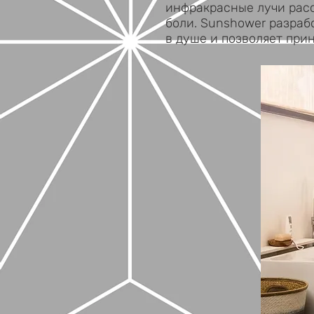
инфракрасные лучи рас
боли. Sunshower разраб
в душе и позволяет при