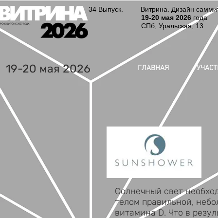
34 Выпуск. Витрина. Дизайн саммит.
19-20
мая 2026
года
СПб, Уральская, 13
19-20 мая 2026
ГЛАВНАЯ
УЧАС
Солнечный свет необхо
телом правильной, небо
витамина D. Что в резул