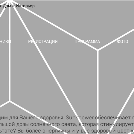
 Дом и Интерьер
ТНИКИ
РЕГИСТРАЦИЯ
ПРОГРАММА
ФОТО
дим для Вашего
здоровья
. Sunshower обеспечивает
льшой дозы солнечного света, которая стимулирует
ьтате? Вы более энергичны и у вас здоровый цвет к