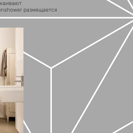
окаивают
Sunshower размещается