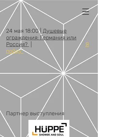
24 мая 18:00 |
Душевые
ограждения: Германия или
Россия?
​ |
Я
пойду
Партнер выступления