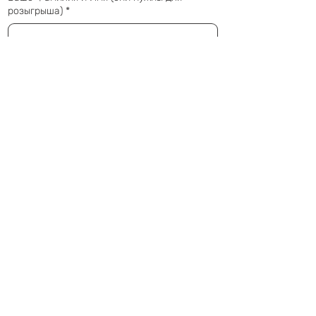
розыгрыша)
*
Ваш Телефон
*
Ваш e-mail
*
Я даю согласие на обработку 
персональных данных
*
Вперед
Подписывайтесь на нас в соцсетях