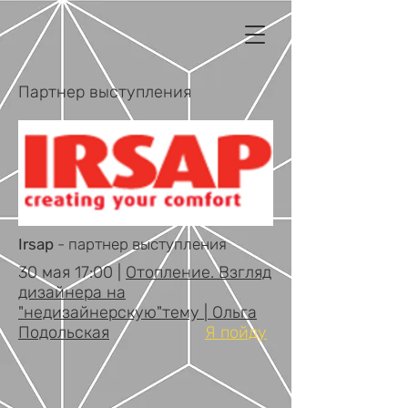
Партнер выступления
Irsap
- партнер выступления
30 мая 17:00 |
Отопление. Взгляд
дизайнера на
"недизайнерскую"тему | Ольга
Подольская
Я пойду