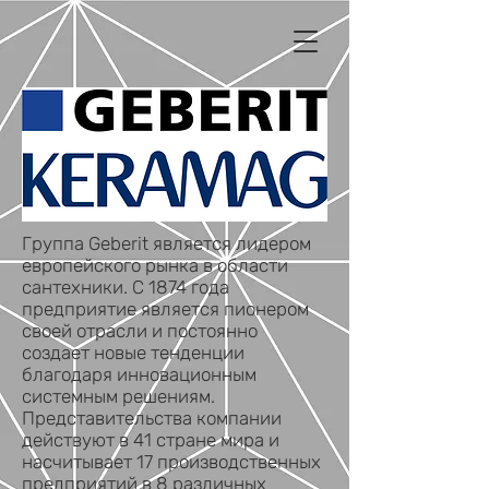
Группа Geberit является лидером
европейского рынка в области
сантехники. С 1874 года
предприятие является пионером
своей отрасли и постоянно
создает новые тенденции
благодаря инновационным
системным решениям.
Представительства компании
действуют в 41 стране мира и
насчитывает 17 производственных
предприятий в 8 различных