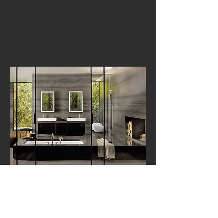
брендов бывшего концерна
Sanitec, в частности, брендов
представленных в России:
Keramag и Keramag
Design (Германия), IDO
(Финляндия), Ifo (Швеция).
www.keramag.com