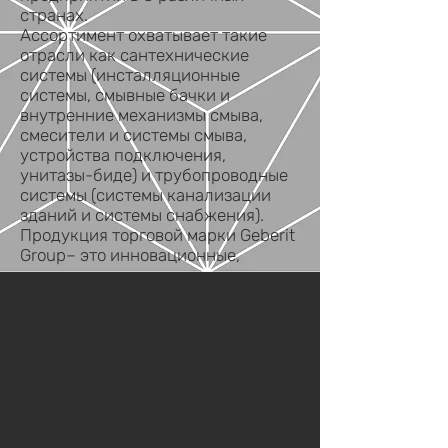
странах.
Ассортимент охватывает такие
отрасли как сантехнические
системы (инсталляционные
системы, смывные бачки и
внутренние механизмы смыва,
смесители и системы смыва,
устройства подключения,
унитазы-биде) и трубопроводные
системы (системы канализации
зданий и системы снабжения).
Продукция торговой марки Geberit
Group– это инновационные,
долговечные и экологичные
товары, которые пользуются
спросом как у профессиональных
потребителей (монтажников,
сантехников, проектировщиков),
так и у конечных потребителей.
С 7 апреля 2015 года группа
Geberit, в результате покупки 100%
акций, является владельцем всех