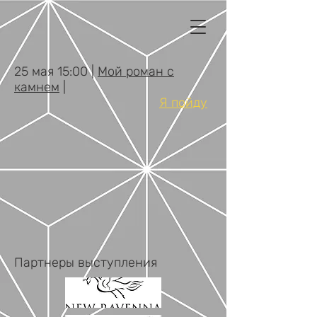
25 мая 15:00 |
Мой роман с
камнем
|
Я пойду
Партнеры выступления