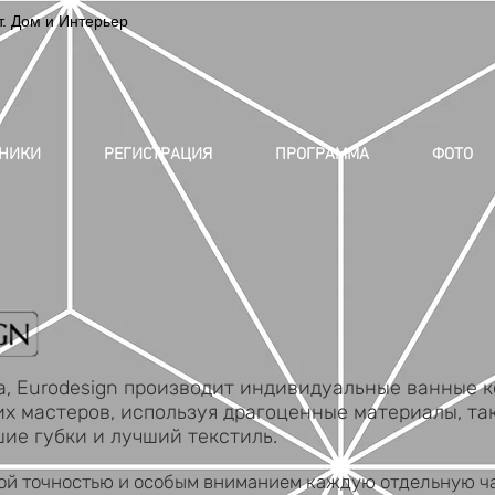
 Дом и Интерьер
ТНИКИ
РЕГИСТРАЦИЯ
ПРОГРАММА
ФОТО
Eurodesign производит индивидуальные ванные к
 мастеров, используя драгоценные материалы, такие
ие губки и лучший текстиль.
точностью и особым вниманием каждую отдельную ча