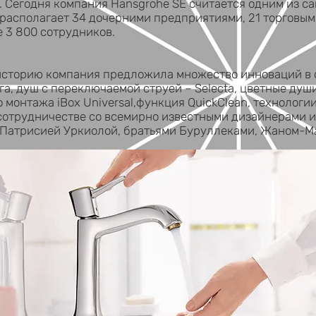
. Сегодня компания Hansgrohe SE считается одним из 
 располагает 34 дочерними предприятиями, 21 торговым
 3 800 сотрудников.
 историю компания предложила множество инноваций в 
га, душ с переключаемой струей – Selecta, цветные ду
монтажа iBox Universal,функция QuickClean, технологии 
 сотрудничестве со всемирно известными дизайнерами 
 Патрисией Уркиолой, братьями Буруллеками, Жаном-Ма