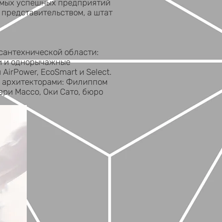
самых успешных предприятий
 представительством, а штат
сантехнической области:
ши и однорычажные
AirPower, EcoSmart и Select.
и архитекторами: Филиппом
ри Массо, Оки Сато, бюро