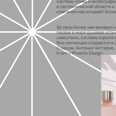
системы слива и аксессуары
в сантехнической области и
компании насчитывает более
За свою более чем вековую
первая в мире душевая штан
смесители, система скрытого 
Все коллекции создаются в
Старком, Антонио Читтерио,
Front и Phoenix Design.