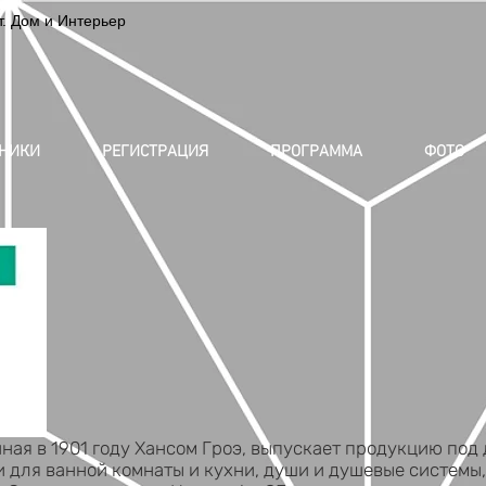
 Дом и Интерьер
ТНИКИ
РЕГИСТРАЦИЯ
ПРОГРАММА
ФОТО
ная в 1901 году Хансом Гроэ, выпускает продукцию под
 для ванной комнаты и кухни, души и душевые системы,